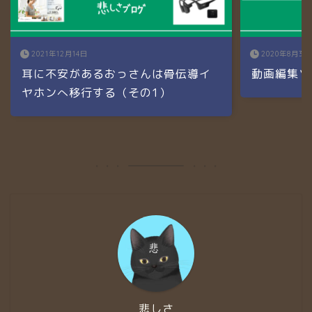
2021年12月14日
2020年8月3日
耳に不安があるおっさんは骨伝導イ
動画編集ソ
ヤホンへ移行する（その1）
悲しさ