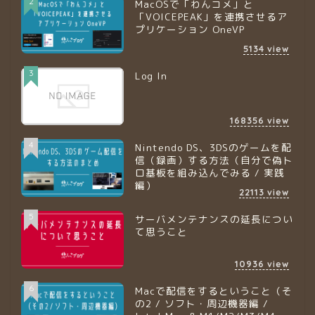
2
MacOSで「わんコメ」と
「VOICEPEAK」を連携させるア
プリケーション OneVP
5134
view
3
Log In
168356
view
4
Nintendo DS、3DSのゲームを配
信（録画）する方法（自分で偽ト
ロ基板を組み込んでみる / 実践
編）
22113
view
5
サーバメンテナンスの延長につい
て思うこと
10936
view
6
Macで配信をするということ（そ
の2 / ソフト・周辺機器編 /