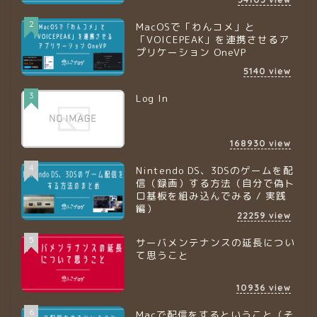
2
MacOSで「わんコメ」と
「VOICEPEAK」を連携させるア
プリケーション OneVP
5140
view
3
Log In
168930
view
4
Nintendo DS、3DSのゲームを配
信（録画）する方法（自分で偽ト
ロ基板を組み込んでみる / 実践
編）
22259
view
5
サーバメンテナンスの延長につい
て思うこと
10936
view
6
Macで配信をするということ（そ