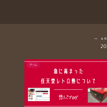
― A
2
ゲーム