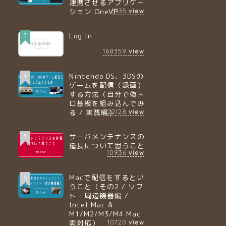
連携させるアプリケー
ション OneVP
5135
view
Log In
3
168359
view
Nintendo DS、3DSの
4
ゲームを配信（録画）
する方法（自分で偽ト
ロ基板を組み込んでみ
る / 実践編）
22128
view
サーバメンテナンスの
5
延長について思うこと
10936
view
Macで配信をするとい
6
うこと（その2 / ソフ
ト・周辺機器編 /
Intel Mac &
M1/M2/M3/M4 Mac
両対応）
10720
view