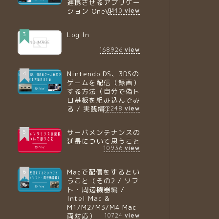
連携させるアプリケー
ション OneVP
5140
view
Log In
3
168926
view
Nintendo DS、3DSの
4
ゲームを配信（録画）
する方法（自分で偽ト
ロ基板を組み込んでみ
る / 実践編）
22248
view
サーバメンテナンスの
5
延長について思うこと
10936
view
Macで配信をするとい
6
うこと（その2 / ソフ
ト・周辺機器編 /
Intel Mac &
M1/M2/M3/M4 Mac
両対応）
10724
view