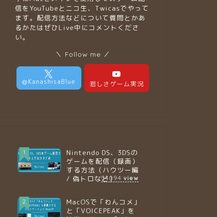
信をYouTubeとニコ生、Twicasでやって
ます。配信方法などについて質問とかあ
るかたはぜひLive中にコメントくださ
い。
＼ Follow me ／
Nintendo DS、3DSの
1
ゲームを配信（録画）
する方法（ハウツー編
/ 偽トロなど）
54094
view
MacOSで「わんコメ」
2
と「VOICEPEAK」を