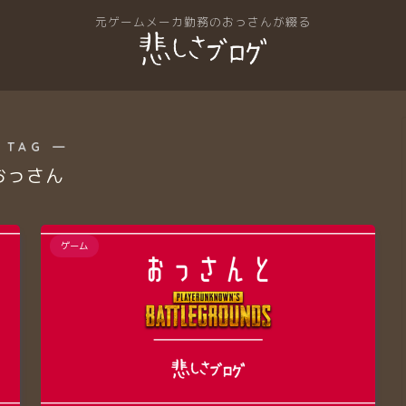
 TAG ―
おっさん
ゲーム