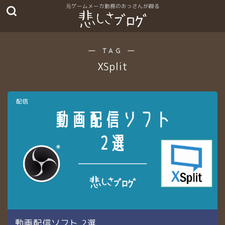
― TAG ―
XSplit
配信
動画配信ソフト 2選