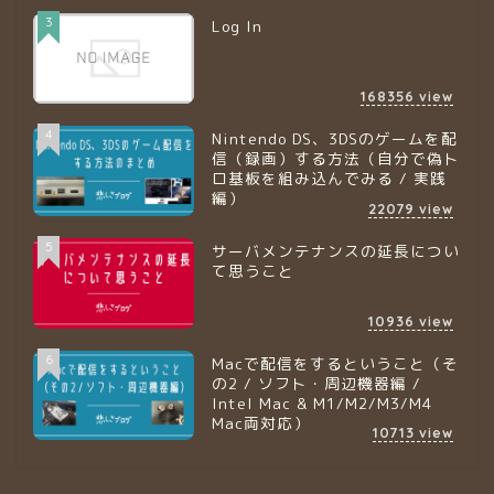
3
Log In
168356
view
4
Nintendo DS、3DSのゲームを配
信（録画）する方法（自分で偽ト
ロ基板を組み込んでみる / 実践
編）
22079
view
5
サーバメンテナンスの延長につい
て思うこと
10936
view
6
Macで配信をするということ（そ
の2 / ソフト・周辺機器編 /
Intel Mac & M1/M2/M3/M4
Mac両対応）
10713
view