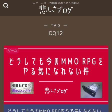
― TAG ―
DQ12
ゲーム
どうしても今のMMO RPGをやる気になれない