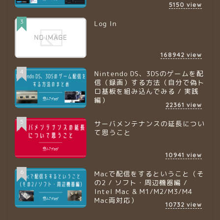
5150
view
3
Log In
168942
view
4
Nintendo DS、3DSのゲームを配
信（録画）する方法（自分で偽ト
ロ基板を組み込んでみる / 実践
編）
22361
view
5
サーバメンテナンスの延長につい
て思うこと
10941
view
6
Macで配信をするということ（そ
の2 / ソフト・周辺機器編 /
Intel Mac & M1/M2/M3/M4
Mac両対応）
10732
view