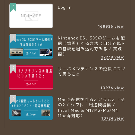
3
Log In
168926
view
4
Nintendo DS、3DSのゲームを配
信（録画）する方法（自分で偽ト
ロ基板を組み込んでみる / 実践
編）
22238
view
5
サーバメンテナンスの延長につい
て思うこと
10936
view
6
Macで配信をするということ（そ
の2 / ソフト・周辺機器編 /
Intel Mac & M1/M2/M3/M4
Mac両対応）
10724
view