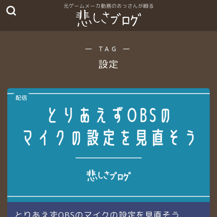
― TAG ―
設定
配信
とりあえずOBSのマイクの設定を見直そう