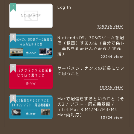
3
Log In
168926
view
4
Nintendo DS、3DSのゲームを配
信（録画）する方法（自分で偽ト
ロ基板を組み込んでみる / 実践
編）
22244
view
5
サーバメンテナンスの延長につい
て思うこと
10936
view
6
Macで配信をするということ（そ
の2 / ソフト・周辺機器編 /
Intel Mac & M1/M2/M3/M4
Mac両対応）
10724
view