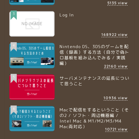
5135
view
3
Log In
168922
view
4
Nintendo DS、3DSのゲームを配
信（録画）する方法（自分で偽ト
ロ基板を組み込んでみる / 実践
編）
22160
view
5
サーバメンテナンスの延長につい
て思うこと
10936
view
6
Macで配信をするということ（そ
の2 / ソフト・周辺機器編 /
Intel Mac & M1/M2/M3/M4
Mac両対応）
10721
view