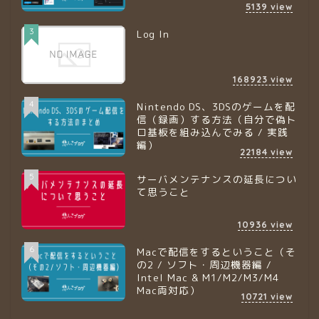
5139
view
3
Log In
168923
view
4
Nintendo DS、3DSのゲームを配
信（録画）する方法（自分で偽ト
ロ基板を組み込んでみる / 実践
編）
22184
view
5
サーバメンテナンスの延長につい
て思うこと
10936
view
6
Macで配信をするということ（そ
の2 / ソフト・周辺機器編 /
Intel Mac & M1/M2/M3/M4
Mac両対応）
10721
view