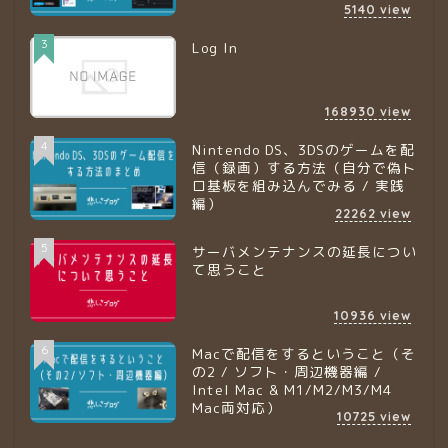
5140
view
3
Log In
168930
view
4
Nintendo DS、3DSのゲームを配
信（録画）する方法（自分で偽ト
ロ基板を組み込んでみる / 実践
編）
22262
view
5
サーバメンテナンスの延長につい
て思うこと
10936
view
6
Macで配信をするということ（そ
の2 / ソフト・周辺機器編 /
Intel Mac & M1/M2/M3/M4
Mac両対応）
10725
view