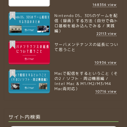
168356
view
4
Nintendo DS、3DSのゲームを配
信（録画）する方法（自分で偽ト
ロ基板を組み込んでみる / 実践
編）
22113
view
5
サーバメンテナンスの延長につい
て思うこと
10936
view
6
Macで配信をするということ（そ
の2 / ソフト・周辺機器編 /
Intel Mac & M1/M2/M3/M4
Mac両対応）
10716
view
サイト内検索